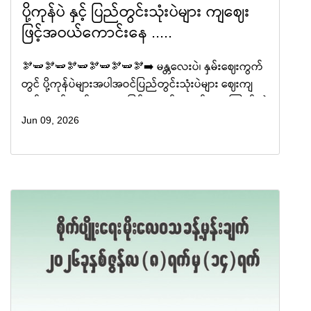
ပို့ကုန်ပဲ နှင့် ပြည်တွင်းသုံးပဲများ ကျဈေး
ဖြင့်အဝယ်ကောင်းနေ .....
🫘🫛🫘🫛🫘🫛🫘🫛🫘🫛🫘➡️ မန္တလေးပဲ၊ နှမ်းဈေးကွက်
တွင် ပို့ကုန်ပဲများအပါအဝင်ပြည်တွင်းသုံးပဲများ ဈေးကျ
ဆင်းသော်လည်း ကျဈေးဖြင့် အဝယ်ကောင်းနေကြောင်း ပဲ
ကုန်သည်များထံမှ သိရသည်။ မန္တလေးဈေးက
Jun 09, 2026