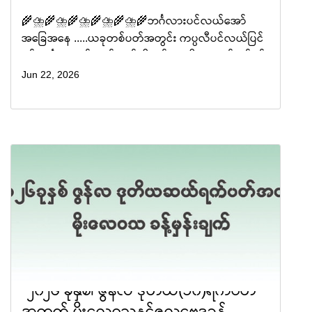
🌾⛈️🌾⛈️🌾⛈️🌾⛈️🌾⛈️🌾ဘင်္ဂလားပင်လယ်အော်
အခြေအနေ .....ယခုတစ်ပတ်အတွင်း ကပ္ပလီပင်လယ်ပြင်
နှင့် ဘင်္ဂလားပင်လယ်အော်တို့တွင် လေဖိအားနည်းရပ်ဝန်း
(၁)ကြိမ်ဖြစ်ပေါ်နိုင်ပါသည်။ အနောက်တောင်မုတ
Jun 22, 2026
"၂၀၂၆ ခုနှစ်၊ ဇွန်လ ဒုတိယ(၁၀)ရက်ပတ်
အတွက် မိုးလေဝသနှင့်ဇလဗေဒခန့်