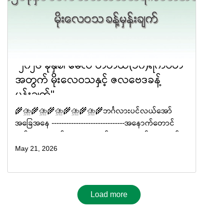
"၂၀၂၆ ခုနှစ်၊ မေလ တတိယ(၁၀)ရက်ပတ်
အတွက် မိုးလေဝသနှင့် ဇလဗေဒခန့်
မှန်းချက်"
🌾⛈️🌾⛈️🌾⛈️🌾⛈️🌾⛈️🌾ဘင်္ဂလားပင်လယ်အော်
အခြေအနေ ------------------------------အနောက်တောင်
မုတ်သုံလေသည် မေလ ၂၁ ရက်နေ့မှ ၂၄ ရက်နေ့အတွင်း
မြစ်ဝကျွန်းပေါ်ဒေသများသို့လည်းကောင်း၊ မေလ ၂၅ ရက်
May 21, 2026
နေ့မှ ၃၀ ရက်နေ့
Load more