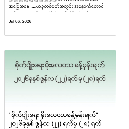
အခြေအနေ .....ယခုတစ်ပတ်အတွင်း အနောက်တောင်
မုတ်သုံလေသည် ကပ္ပလီပင်လယ်ပြင်နှင့် ဘင်္ဂလား
ပင်လယ်အော်တို့တွင် အားကောင်းနိုင်ပါသည်။ ဘင်္ဂလား
Jul 06, 2026
ပင်လ�
"စိုက်ပျိုးရေး မိုးလေဝသခန့်မှန်းချက်"
၂၀၂၆ခုနှစ် ဇွန်လ (၂၂) ရက်မှ (၂၈) ရက်