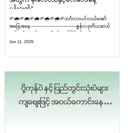
မှန်းချက်"
🌱🌧️🌱🌧️🌱🌧️🌱🌧️🌱🌧️🌱ဘင်္ဂလားပင်လယ်အော်
အခြေအနေ-------------------------------ဇွန်လဒုတိယဆယ်
ရက်ပတ်အတွင်း ကပ္ပလီပင်လယ်ပြင်နှင့် ဘင်္ဂလား
ပင်လယ်အော်တို့တွင် လေဖိအားနည်းရပ်ဝန်း (၁)ကြိမ် ဖြစ်
Jun 11, 2026
ပေါ်နိုင်�