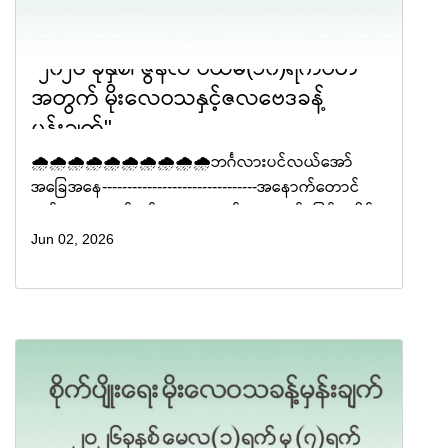
"၂၀၂၆ ခုနှစ်၊ ဇွန်လ ပထမ(၁၀)ရက်ပတ်
အတွက် မိုးလေဝသနှင့်ဇလဗေဒခန့်
မှန်းချက်"
🌧🌧🌧🌧🌧🌧🌧🌧🌧🌧ဘင်္ဂလားပင်လယ်အော်
အခြေအနေ-------------------------------အနောက်တောင်
မုတ်သုံလေသည် ဇွန်လ ၁ - ၅ ရက်နေ့အတွင်း မြန်မာနိုင်ငံ
တစ်ဝန်းလုံးသို့ ဝင်ရောက်နိုင်ပါသည်။ ကပ္ပလီပင်လယ်ပြင်
Jun 02, 2026
နှင့် ဘင်္�