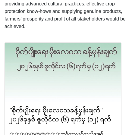
providing advanced cultural practices, effective crop
protection know-hows and supplying genuine products,
farmers’ prosperity and profit of all stakeholders would be
achieved.
"စိုက်ပျိုးရေး မိုးလေဝသခန့်မှန်းချက်"
၂၀၂၆ခုနှစ် ဇူလိုင်လ (၆) ရက်မှ (၁၂) ရက်
⛈️⛈️⛈️⛈️⛈️⛈️⛈️⛈️⛈️⛈️ဘင်္ဂလားပင်လယ်အော်