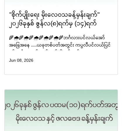
"စိုက်ပျိုးရေး မိုးလေဝသခန့်မှန်းချက်"
၂၀၂၆ခုနှစ် ဇွန်လ(၈)ရက်မှ (၁၄)ရက်
🌾🌧️🌾🌧️🌾🌧️🌾🌧️🌾🌧️🌾ဘင်္ဂလားပင်လယ်အော်
အခြေအနေ .....ယခုတစ်ပတ်အတွင်း ကပ္ပလီပင်လယ်ပြင်
နှင့် ဘင်္ဂလားပင်လယ်အော်တို့တွင် မုတ်သုံလေ အား
အသင့်အတင့်မှ အားကောင်းနိုင်ပါသည်။ ကပ္ပလီပင်
Jun 08, 2026
လယ�