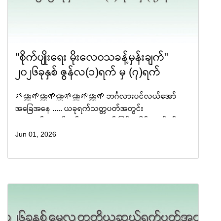
"စိုက်ပျိုးရေး မိုးလေဝသခန့်မှန်းချက်"
၂၀၂၆ခုနှစ် ဇွန်လ(၁)ရက် မှ (၇)ရက်
🌱⛈️🌱⛈️🌱⛈️🌱⛈️🌱⛈️🌱 ဘင်္ဂလားပင်လယ်အော်
အခြေအနေ ..... ယခုရက်သတ္တပတ်အတွင်း
အနောက်တောင်မုတ်သုံလေသည် မြန်မာနိုင်ငံတစ်ဝန်းလုံး
သို့ ဝင်ရောက်နိုင်ပါသည်။ ယင်းကာလအတွင်း
Jun 01, 2026
အနောက်တောင်မု�