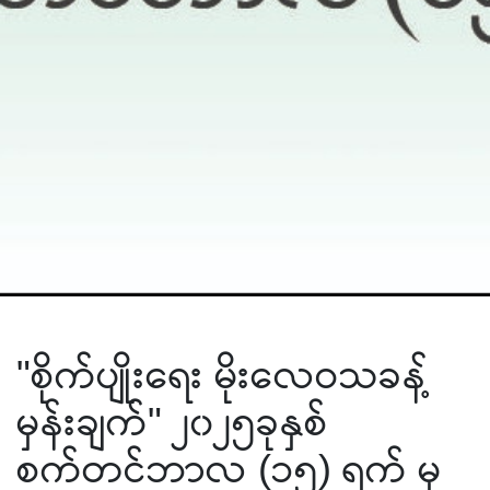
"စိုက်ပျိုးရေး မိုးလေဝသခန့်
မှန်းချက်" ၂၀၂၅ခုနှစ်
စက်တင်ဘာလ (၁၅) ရက် မှ