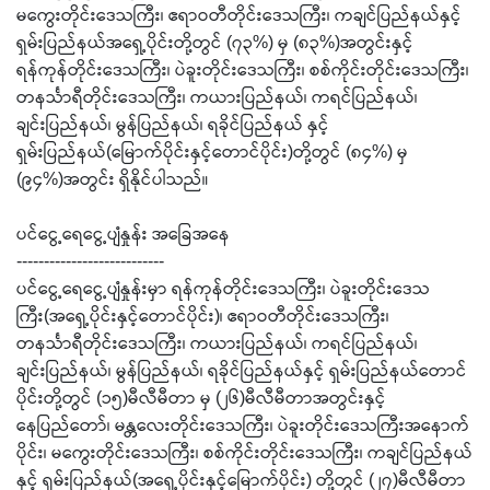
မကွေးတိုင်းဒေသကြီး၊ ဧရာဝတီတိုင်းဒေသကြီး၊ ကချင်ပြည်နယ်နှင့်
ရှမ်းပြည်နယ်အရှေ့ပိုင်းတို့တွင် (၇၃%) မှ (၈၃%)အတွင်းနှင့်
ရန်ကုန်တိုင်းဒေသကြီး၊ ပဲခူးတိုင်းဒေသကြီး၊ စစ်ကိုင်းတိုင်းဒေသကြီး၊
တနင်္သာရီတိုင်းဒေသကြီး၊ ကယားပြည်နယ်၊ ကရင်ပြည်နယ်၊
ချင်းပြည်နယ်၊ မွန်ပြည်နယ်၊ ရခိုင်ပြည်နယ် နှင့်
ရှမ်းပြည်နယ်(မြောက်ပိုင်းနှင့်တောင်ပိုင်း)တို့တွင် (၈၄%) မှ
(၉၄%)အတွင်း ရှိနိုင်ပါသည်။
ပင်ငွေ့ရေငွေ့ပျံနှုန်း အခြေအနေ
---------------------------
ပင်ငွေ့ရေငွေ့ပျံနှုန်းမှာ ရန်ကုန်တိုင်းဒေသကြီး၊ ပဲခူးတိုင်းဒေသ
ကြီး(အရှေ့ပိုင်းနှင့်တောင်ပိုင်း)၊ ဧရာဝတီတိုင်းဒေသကြီး၊
တနင်္သာရီတိုင်းဒေသကြီး၊ ကယားပြည်နယ်၊ ကရင်ပြည်နယ်၊
ချင်းပြည်နယ်၊ မွန်ပြည်နယ်၊ ရခိုင်ပြည်နယ်နှင့် ရှမ်းပြည်နယ်တောင်
ပိုင်းတို့တွင် (၁၅)မီလီမီတာ မှ (၂၆)မီလီမီတာအတွင်းနှင့်
နေပြည်တော်၊ မန္တလေးတိုင်းဒေသကြီး၊ ပဲခူးတိုင်းဒေသကြီးအနောက်
ပိုင်း၊ မကွေးတိုင်းဒေသကြီး၊ စစ်ကိုင်းတိုင်းဒေသကြီး၊ ကချင်ပြည်နယ်
နှင့် ရှမ်းပြည်နယ်(အရှေ့ပိုင်းနှင့်မြောက်ပိုင်း) တို့တွင် (၂၇)မီလီမီတာ