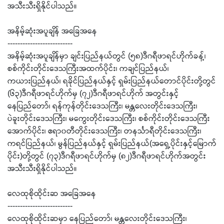
အသီးသီးရှိနိုင်ပါသည်။
အနိမ့်ဆုံးအပူချိန် အခြေအနေ
--------------------------
အနိမ့်ဆုံးအပူချိန်မှာ ချင်းပြည်နယ်တွင် (၅၈)ဒီဂရီဖာရင်ဟိုက်ခန့်၊
စစ်ကိုင်းတိုင်းဒေသကြီးအထက်ပိုင်း၊ ကချင်ပြည်နယ်၊
ကယားပြည်နယ်၊ ရခိုင်ပြည်နယ်နှင့် ရှမ်းပြည်နယ်တောင်ပိုင်းတို့တွင်
(၆၃)ဒီဂရီဖာရင်ဟိုက်မှ (၇၂)ဒီဂရီဖာရင်ဟိုက် အတွင်းနှင့်
နေပြည်တော်၊ ရန်ကုန်တိုင်းဒေသကြီး၊ မန္တလေးတိုင်းဒေသကြီး၊
ပဲခူးတိုင်းဒေသကြီး၊ မကွေးတိုင်းဒေသကြီး၊ စစ်ကိုင်းတိုင်းဒေသကြီး
အောက်ပိုင်း၊ ဧရာ၀တီတိုင်းဒေသကြီး၊ တနင်္သာရီတိုင်းဒေသကြီး၊
ကရင်ပြည်နယ်၊ မွန်ပြည်နယ်နှင့် ရှမ်းပြည်နယ်(အရှေ့ပိုင်းနှင့်မြောက်
ပိုင်း)တို့တွင် (၇၃)ဒီဂရီဖာရင်ဟိုက်မှ (၈၂)ဒီဂရီဖာရင်ဟိုက်အတွင်း
အသီးသီးရှိနိုင်ပါသည်။
လေထုစိုထိုင်းဆ အခြေအနေ
--------------------------
လေထုစိုထိုင်းဆမှာ နေပြည်တော်၊ မန္တလေးတိုင်းဒေသကြီး၊