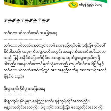
🌾🌦️🌾🌦️🌾🌦️🌾🌦️🌾🌦️🌾
ဘင်္ဂလားပင်လယ်အော် အခြေအနေ
-------------------------------
ဘင်္ဂလားပင်လယ်အော်တွင် လေဖိအားနည်းရပ်ဝန်း(၁)ကြိမ်ဖြစ်ပေါ်
နိုင်ပါသည်။ ယခုရက်သတ္တပတ်အတွင်း အနောက်တောင်မုတ်သုံလေ
သည် မြန်မာနိုင်ငံမြောက်ပိုင်းဒေသများမှ ဆုတ်ခွာသွားဖွယ်ရာရှိ
ပါသည်။ အနောက်တောင်မုတ်သုံလေသည် ကပ္ပလီပင်လယ်ပြင်နှင့်
ဘင်္ဂလားပင်လယ်အော်တို့တွင် အားအနည်းငယ်မှ အားအသင့်အတင့်
ရှိနိုင်ပါသည်။
မိုးရွာသွန်းနိုင်မှု အခြေအနေ
------------------------
မိုးရွာသွန်းနိုင်မှုမှာ နေပြည်တော်၊ ရန်ကုန်တိုင်းဒေသကြီး၊
မန္တလေးတိုင်းဒေသကြီး၊ ပဲခူးတိုင်းဒေသကြီး၊ မကွေးတိုင်းဒေသကြီး၊