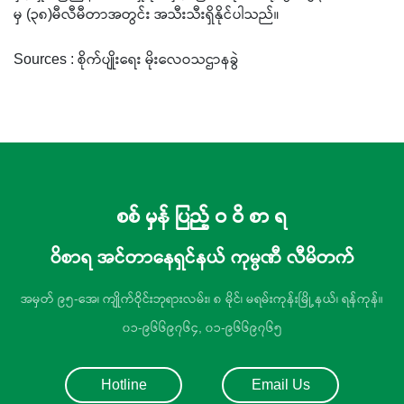
မှ (၃၈)မီလီမီတာအတွင်း အသီးသီးရှိနိုင်ပါသည်။
Sources : စိုက်ပျိုးရေး မိုးလေဝသဌာနခွဲ
စစ် မှန် ပြည့် ဝ ဝိ စာ ရ
ဝိစာရ အင်တာနေရှင်နယ် ကုမ္ပဏီ လီမိတက်
အမှတ် ၉၅-အေ၊ ကျိုက်ဝိုင်းဘုရားလမ်း၊ ၈ မိုင်၊ မရမ်းကုန်းမြို့နယ်၊ ရန်ကုန်။
၀၁-၉၆၆၉၇၆၄, ၀၁-၉၆၆၉၇၆၅
Hotline
Email Us