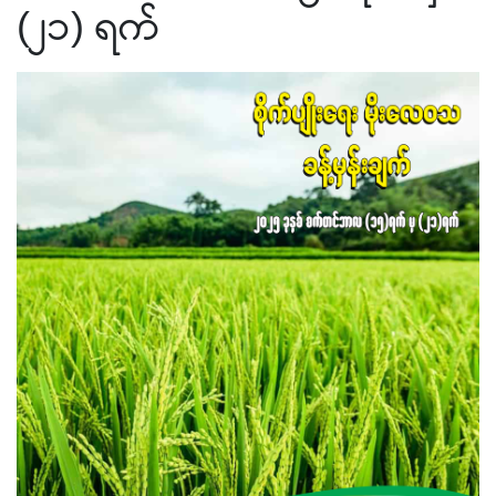
(၂၁) ရက်