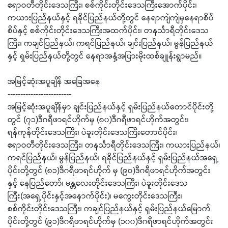
ဧရာဝတီတိုင်းဒေသကြီး၊ စစ်ကိုင်းတိုင်းဒေသကြီးအောက်ပိုင်း၊
ကယားပြည်နယ်နှင့် ရခိုင်ပြည်နယ်တို့တွင် နေရာကျဲကျဲမှနေရာစိပ်
စိပ်နှင့် စစ်ကိုင်းတိုင်းဒေသကြီးအထက်ပိုင်း၊ တနင်္သာရီတိုင်းဒေသ
ကြီး၊ ကချင်ပြည်နယ်၊ ကရင်ပြည်နယ်၊ ချင်းပြည်နယ်၊ မွန်ပြည်နယ်
နှင့် ရှမ်းပြည်နယ်တို့တွင် နေရာအနှံ့အပြားမိုးထစ်ချူန်းရွာမည်။
အမြင့်ဆုံးအပူချိန် အခြေအနေ
-------------------------
အမြင့်ဆုံးအပူချိန်မှာ ချင်းပြည်နယ်နှင့် ရှမ်းပြည်နယ်တောင်ပိုင်းတို့
တွင် (၇၁)ဒီဂရီဖာရင်ဟိုက်မှ (၈၀)ဒီဂရီဖာရင်ဟိုက်အတွင်း၊
ရန်ကုန်တိုင်းဒေသကြီး၊ ပဲခူးတိုင်းဒေသကြီးတောင်ပိုင်း၊
ဧရာဝတီတိုင်းဒေသကြီး၊ တနင်္သာရီတိုင်းဒေသကြီး၊ ကယားပြည်နယ်၊
ကရင်ပြည်နယ်၊ မွန်ပြည်နယ်၊ ရခိုင်ပြည်နယ်နှင့် ရှမ်းပြည်နယ်အရှေ့
ပိုင်းတို့တွင် (၈၁)ဒီဂရီဖာရင်ဟိုက် မှ (၉၀)ဒီဂရီဖာရင်ဟိုက်အတွင်း
နှင့် နေပြည်တော်၊ မန္တလေးတိုင်းဒေသကြီး၊ ပဲခူးတိုင်းဒေသ
ကြီး(အရှေ့ပိုင်းနှင့်အနောက်ပိုင်း)၊ မကွေးတိုင်းဒေသကြီး၊
စစ်ကိုင်းတိုင်းဒေသကြီး၊ ကချင်ပြည်နယ်နှင့် ရှမ်းပြည်နယ်မြောက်
ပိုင်းတို့တွင် (၉၁)ဒီဂရီဖာရင်ဟိုက်မှ (၁၀၀)ဒီဂရီဖာရင်ဟိုက်အတွင်း