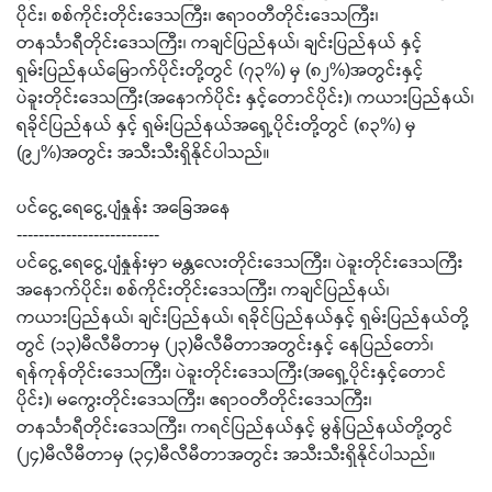
ပိုင်း၊ စစ်ကိုင်းတိုင်းဒေသကြီး၊ ဧရာဝတီတိုင်းဒေသကြီး၊
တနင်္သာရီတိုင်းဒေသကြီး၊ ကချင်ပြည်နယ်၊ ချင်းပြည်နယ် နှင့်
ရှမ်းပြည်နယ်မြောက်ပိုင်းတို့တွင် (၇၃%) မှ (၈၂%)အတွင်းနှင့်
ပဲခူးတိုင်းဒေသကြီး(အနောက်ပိုင်း နှင့်တောင်ပိုင်း)၊ ကယားပြည်နယ်၊
ရခိုင်ပြည်နယ် နှင့် ရှမ်းပြည်နယ်အရှေ့ပိုင်းတို့တွင် (၈၃%) မှ
(၉၂%)အတွင်း အသီးသီးရှိနိုင်ပါသည်။
ပင်ငွေ့ရေငွေ့ပျံနှုန်း အခြေအနေ
--------------------------
ပင်ငွေ့ရေငွေ့ပျံနှုန်းမှာ မန္တလေးတိုင်းဒေသကြီး၊ ပဲခူးတိုင်းဒေသကြီး
အနောက်ပိုင်း၊ စစ်ကိုင်းတိုင်းဒေသကြီး၊ ကချင်ပြည်နယ်၊
ကယားပြည်နယ်၊ ချင်းပြည်နယ်၊ ရခိုင်ပြည်နယ်နှင့် ရှမ်းပြည်နယ်တို့
တွင် (၁၃)မီလီမီတာမှ (၂၃)မီလီမီတာအတွင်းနှင့် နေပြည်တော်၊
ရန်ကုန်တိုင်းဒေသကြီး၊ ပဲခူးတိုင်းဒေသကြီး(အရှေ့ပိုင်းနှင့်တောင်
ပိုင်း)၊ မကွေးတိုင်းဒေသကြီး၊ ဧရာဝတီတိုင်းဒေသကြီး၊
တနင်္သာရီတိုင်းဒေသကြီး၊ ကရင်ပြည်နယ်နှင့် မွန်ပြည်နယ်တို့တွင်
(၂၄)မီလီမီတာမှ (၃၄)မီလီမီတာအတွင်း အသီးသီးရှိနိုင်ပါသည်။