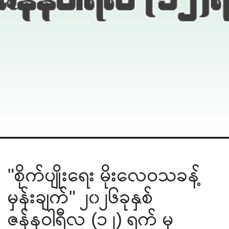
"စိုက်ပျိုးရေး မိုးလေဝသခန့်
မှန်းချက်" ၂၀၂၆ခုနှစ်
ဇန်နဝါရီလ (၁၂) ရက် မှ