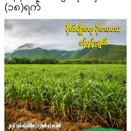
(၁၈)ရက်