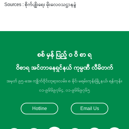
Sources : စိုက်ပျိုးရေး မိုးလေဝသဌာနခွဲ
စစ် မှန် ပြည့် ဝ ဝိ စာ ရ
ဝိစာရ အင်တာနေရှင်နယ် ကုမ္ပဏီ လီမိတက်
အမှတ် ၉၅-အေ၊ ကျိုက်ဝိုင်းဘုရားလမ်း၊ ၈ မိုင်၊ မရမ်းကုန်းမြို့နယ်၊ ရန်ကုန်။
၀၁-၉၆၆၉၇၆၄, ၀၁-၉၆၆၉၇၆၅
Hotline
Email Us