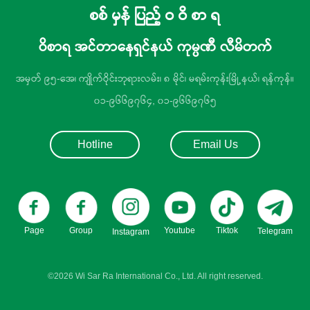
စစ် မှန် ပြည့် ဝ ဝိ စာ ရ
ဝိစာရ အင်တာနေရှင်နယ် ကုမ္ပဏီ လီမိတက်
အမှတ် ၉၅-အေ၊ ကျိုက်ဝိုင်းဘုရားလမ်း၊ ၈ မိုင်၊ မရမ်းကုန်းမြို့နယ်၊ ရန်ကုန်။
၀၁-၉၆၆၉၇၆၄, ၀၁-၉၆၆၉၇၆၅
Hotline
Email Us
Page
Group
Youtube
Tiktok
Telegram
Instagram
©2026 Wi Sar Ra International Co., Ltd. All right reserved.