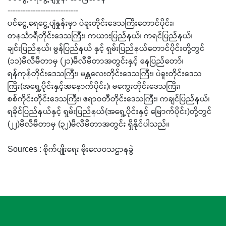
----------------------------
ပင်ငွေ့ရေငွေ့ပျံနှုန်းမှာ ပဲခူးတိုင်းဒေသကြီးတောင်ပိုင်း၊
တနင်္သာရီတိုင်းဒေသကြီး၊ ကယားပြည်နယ်၊ ကရင်ပြည်နယ်၊
ချင်းပြည်နယ်၊ မွန်ပြည်နယ် နှင့် ရှမ်းပြည်နယ်တောင်ပိုင်းတို့တွင်
(၁၁)မီလီမီတာမှ (၂၁)မီလီမီတာအတွင်းနှင့် နေပြည်တော်၊
ရန်ကုန်တိုင်းဒေသကြီး၊ မန္တလေးတိုင်းဒေသကြီး၊ ပဲခူးတိုင်းဒေသ
ကြီး(အရှေ့ပိုင်းနှင့်အနောက်ပိုင်း)၊ မကွေးတိုင်းဒေသကြီး၊
စစ်ကိုင်းတိုင်းဒေသကြီး၊ ဧရာဝတီတိုင်းဒေသကြီး၊ ကချင်ပြည်နယ်၊
ရခိုင်ပြည်နယ်နှင့် ရှမ်းပြည်နယ်(အရှေ့ပိုင်းနှင့် မြောက်ပိုင်း)တို့တွင်
(၂၂)မီလီမီတာမှ (၃၂)မီလီမီတာအတွင်း ရှိနိုင်ပါသည်။
Sources : စိုက်ပျိုးရေး မိုးလေဝသဌာနခွဲ