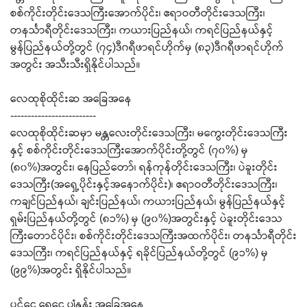
စစ်ကိုင်းတိုင်းဒေသကြီးအောက်ပိုင်း၊ ဧရာဝတီတိုင်းဒေသကြီး၊
တနင်္သာရီတိုင်းဒေသကြီး၊ ကယားပြည်နယ်၊ ကရင်ပြည်နယ်နှင့်
မွန်ပြည်နယ်တို့တွင် (၇၄)ဒီဂရီဖာရင်ဟိုက်မှ (၈၃)ဒီဂရီဖာရင်ဟိုက်
အတွင်း အသီးသီးရှိနိုင်ပါသည်။
လေထုစိုထိုင်းဆ အခြေအနေ
-------------------------
လေထုစိုထိုင်းဆမှာ မန္တလေးတိုင်းဒေသကြီး၊ မကွေးတိုင်းဒေသကြီး
နှင့် စစ်ကိုင်းတိုင်းဒေသကြီးအောက်ပိုင်းတို့တွင် (၇၀%) မှ
(၈၀%)အတွင်း၊ နေပြည်တော်၊ ရန်ကုန်တိုင်းဒေသကြီး၊ ပဲခူးတိုင်း
ဒေသကြီး(အရှေ့ပိုင်းနှင့်အနောက်ပိုင်း)၊ ဧရာဝတီတိုင်းဒေသကြီး၊
ကချင်ပြည်နယ်၊ ချင်းပြည်နယ်၊ ကယားပြည်နယ်၊ မွန်ပြည်နယ်နှင့်
ရှမ်းပြည်နယ်တို့တွင် (၈၁%) မှ (၉၀%)အတွင်းနှင့် ပဲခူးတိုင်းဒေသ
ကြီးတောင်ပိုင်း၊ စစ်ကိုင်းတိုင်းဒေသကြီးအထက်ပိုင်း၊ တနင်္သာရီတိုင်း
ဒေသကြီး၊ ကရင်ပြည်နယ်နှင့် ရခိုင်ပြည်နယ်တို့တွင် (၉၁%) မှ
(၉၉%)အတွင်း ရှိနိုင်ပါသည်။
ပင်ငွေ့ရေငွေ့ပျံနှုန်း အခြေအနေ