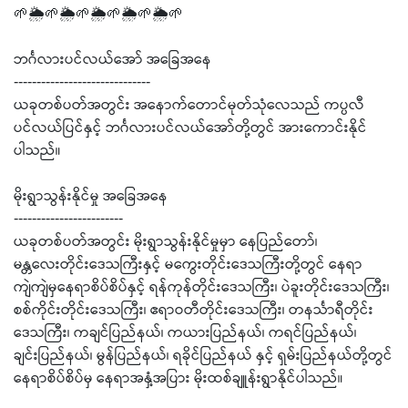
🌱🌦️🌱🌦️🌱🌦️🌱🌦️🌱🌦️🌱
ဘင်္ဂလားပင်လယ်အော် အခြေအနေ
------------------------------
ယခုတစ်ပတ်အတွင်း အနောက်တောင်မုတ်သုံလေသည် ကပ္ပလီ
ပင်လယ်ပြင်နှင့် ဘင်္ဂလားပင်လယ်အော်တို့တွင် အားကောင်းနိုင်
ပါသည်။
မိုးရွာသွန်းနိုင်မှု အခြေအနေ
------------------------
ယခုတစ်ပတ်အတွင်း မိုးရွာသွန်းနိုင်မှုမှာ နေပြည်တော်၊
မန္တလေးတိုင်းဒေသကြီးနှင့် မကွေးတိုင်းဒေသကြီးတို့တွင် နေရာ
ကျဲကျဲမှနေရာစိပ်စိပ်နှင့် ရန်ကုန်တိုင်းဒေသကြီး၊ ပဲခူးတိုင်းဒေသကြီး၊
စစ်ကိုင်းတိုင်းဒေသကြီး၊ ဧရာဝတီတိုင်းဒေသကြီး၊ တနင်္သာရီတိုင်း
ဒေသကြီး၊ ကချင်ပြည်နယ်၊ ကယားပြည်နယ်၊ ကရင်ပြည်နယ်၊
ချင်းပြည်နယ်၊ မွန်ပြည်နယ်၊ ရခိုင်ပြည်နယ် နှင့် ရှမ်းပြည်နယ်တို့တွင်
နေရာစိပ်စိပ်မှ နေရာအနှံ့အပြား မိုးထစ်ချူန်းရွာနိုင်ပါသည်။