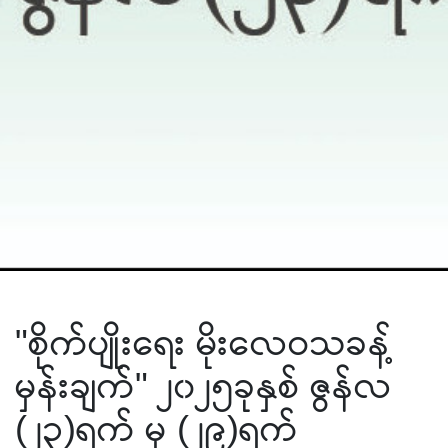
"စိုက်ပျိုးရေး မိုးလေဝသခန့်
မှန်းချက်" ၂၀၂၅ခုနှစ် ဇွန်လ
(၂၃)ရက် မှ (၂၉)ရက်