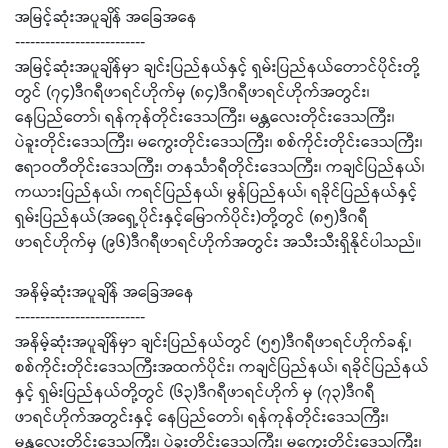
အမြင့်ဆုံးအပူချိန် အခြေအနေ
--------------------------
အမြင့်ဆုံးအပူချိန်မှာ ချင်းပြည်နယ်နှင့် ရှမ်းပြည်နယ်တောင်ပိုင်းတို့
တွင် (၇၄)ဒီဂရီဖာရင်ဟိုက်မှ (၈၄)ဒီဂရီဖာရင်ဟိုက်အတွင်း၊
နေပြည်တော်၊ ရန်ကုန်တိုင်းဒေသကြီး၊ မန္တလေးတိုင်းဒေသကြီး၊
ပဲခူးတိုင်းဒေသကြီး၊ မကွေးတိုင်းဒေသကြီး၊ စစ်ကိုင်းတိုင်းဒေသကြီး၊
ဧရာဝတီတိုင်းဒေသကြီး၊ တနင်္သာရီတိုင်းဒေသကြီး၊ ကချင်ပြည်နယ်၊
ကယားပြည်နယ်၊ ကရင်ပြည်နယ်၊ မွန်ပြည်နယ်၊ ရခိုင်ပြည်နယ်နှင့်
ရှမ်းပြည်နယ်(အရှေ့ပိုင်းနှင့်မြောက်ပိုင်း)တို့တွင် (၈၅)ဒီဂရီ
ဖာရင်ဟိုက်မှ (၉၆)ဒီဂရီဖာရင်ဟိုက်အတွင်း အသီးသီးရှိနိုင်ပါသည်။
အနိမ့်ဆုံးအပူချိန် အခြေအနေ
--------------------------
အနိမ့်ဆုံးအပူချိန်မှာ ချင်းပြည်နယ်တွင် (၅၅)ဒီဂရီဖာရင်ဟိုက်ခန့်၊
စစ်ကိုင်းတိုင်းဒေသကြီးအထက်ပိုင်း၊ ကချင်ပြည်နယ်၊ ရခိုင်ပြည်နယ်
နှင့် ရှမ်းပြည်နယ်တို့တွင် (၆၃)ဒီဂရီဖာရင်ဟိုက် မှ (၇၃)ဒီဂရီ
ဖာရင်ဟိုက်အတွင်းနှင့် နေပြည်တော်၊ ရန်ကုန်တိုင်းဒေသကြီး၊
မန္တလေးတိုင်းဒေသကြီး၊ ပဲခူးတိုင်းဒေသကြီး၊ မကွေးတိုင်းဒေသကြီး၊