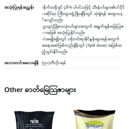
အသုံးပြုရန်အညွှန်း
-နိုက်ထရိုဂျင် ၄၆% ပါဝင်သဖြင့် သီးနှံပင်များ၏ပင်ပိုင်
းဆိုင်ရာ ကြီးထွားဖွံ့ဖြိုးချိန်တွင် သုံးစွဲရန် အထူးသင့
်‌လျော်သည်။
-ဥယျာဉ်ခြံစားသုံးပင်များအတွက် အရွက်ဖျန်း‌မြေဩဇ
ာအဖြစ် အသုံးပြုနိုင်သည်။
-ပဲအမျိုးမျိုးတွင် ပရိုတင်းရာခိုင်နှုန်းများရန်အတွက်
အ‌စေ့အဆံဖြစ်တည်ချိန်တွင် (Split dose) အဖြစ်ထ
ည့်သွင်းနိုင်သည်။
အသားတင်အ‌လေးချိန်
(၅၀)ကီလိုဂရမ်
Other ဓာတ်မြေသြဇာများ