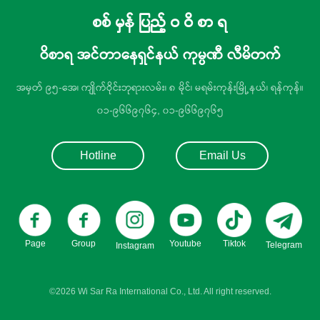
စစ် မှန် ပြည့် ဝ ဝိ စာ ရ
ဝိစာရ အင်တာနေရှင်နယ် ကုမ္ပဏီ လီမိတက်
အမှတ် ၉၅-အေ၊ ကျိုက်ဝိုင်းဘုရားလမ်း၊ ၈ မိုင်၊ မရမ်းကုန်းမြို့နယ်၊ ရန်ကုန်။
၀၁-၉၆၆၉၇၆၄, ၀၁-၉၆၆၉၇၆၅
Hotline
Email Us
Page
Group
Youtube
Tiktok
Telegram
Instagram
©2026 Wi Sar Ra International Co., Ltd. All right reserved.