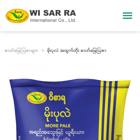
menu
ဓာတ်မြေသြဇာများ >
မိုးပုလဲ အထွက်တိုး ဓာတ်‌မြေဩဇာ