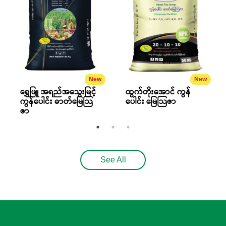
New
New
ရွှေဖြူ အရည်အသွေးမြင့်
ထွက်တိုးအောင် ကွန်
ကွန်ပေါင်း ဓာတ်မြေသြ
ပေါင်း မြေသြဇာ
ဇာ
See All