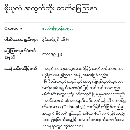
မိုးပုလဲ အထွက်တိုး ဓာတ်‌မြေဩဇာ
Category
ဓာတ်မြေသြဇာများ
ပါဝင်သောပစ္စည်းများ
နိုင်ထရိုဂျင် ၄၆%
‌မြေဩဇာမှတ်ပုံတင်
ထလ/(၉ ၂၂)
အမှတ်
အာနိသင်ဖော်ပြချက်
-အရည်အ‌သွေးအထူးအာမခံဖြင့် ထုတ်လုပ်ထား‌သော
ယူရီးယား‌မြေဩဇာ အမျိုးအစားဖြစ်သည်။
-စိုက်ခင်းအတွင်းထည့်သွင်းအသုံးပြုရန်လွယ်ကူ‌သော
အလုံးအခဲအရွယ်အစားပုံစံဖြင့် ထုပ်လုပ်ထားသည်။
-စိုက်ခင်းအတွင်းကြဲပက်ရာတွင် ပြန့်နှံ့မှု‌ကောင်းသည်။
-အပင်အားလုံး၏အစာချက်လုပ်မှုလုပ်ငန်းကို ‌ဆောင်ရွ
က်‌ပေး‌သော (Chlorophyll) ကလိုရိုဖီးလ်ဖြစ်တည်မှု
အတွက် နိုင်ထရိုဂျင်သည် အဓိက မိတ်ဘက်ဖြစ်သည်။
-‌အေး၍‌ခြောက်‌သွေ့ပြီး ‌လေဝင်‌လေထွက်‌ကောင်း‌သေ
ာ‌နေရာတွင် သို‌လှောင်ပါ။