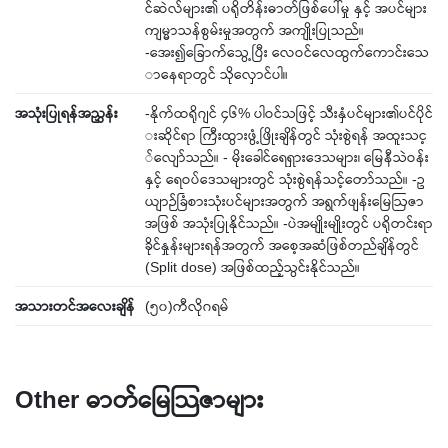
င်ဆဲလ်များ၏ ပရိုတိန်းဓာတ်ဖြစ်ပေါ်မှု နှင့် အပင်များ
ကျမ္မာသန်စွမ်းမှုအတွက် အကျိုးပြုသည်။
-‌အေး၍‌ခြောက်‌သွေ့ပြီး ‌လေဝင်‌လေထွက်‌ကောင်း‌သေ
ာ‌နေရာတွင် သို‌လှောင်ပါ။
အသုံးပြုရန်အညွှန်း
-နိုက်ထရိုဂျင် ၄၆% ပါဝင်သဖြင့် သီးနှံပင်များ၏ပင်ပိုင်
းဆိုင်ရာ ကြီးထွားဖွံ့ဖြိုးချိန်တွင် သုံးစွဲရန် အထူးသင့
်‌လျော်သည်။ - မိုးခေါင်ရေရှားဒေသများ၊ မြေနီသဲဝန်း
နှင့် ရေဝပ်ဒေသများတွင် သုံးစွဲရန်သင့်တော်သည်။ -ဥ
ယျာဉ်ခြံစားသုံးပင်များအတွက် အရွက်ဖျန်း‌မြေဩဇာ
အဖြစ် အသုံးပြုနိုင်သည်။ -ပဲအမျိုးမျိုးတွင် ပရိုတင်းရာ
ခိုင်နှုန်းများရန်အတွက် အ‌စေ့အဆံဖြစ်တည်ချိန်တွင်
(Split dose) အဖြစ်ထည့်သွင်းနိုင်သည်။
အသားတင်အ‌လေးချိန်
(၅၀)ကီလိုဂရမ်
Other ဓာတ်မြေသြဇာများ