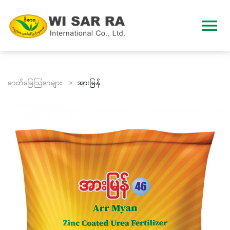
menu
ဓာတ်မြေသြဇာများ >
အားမြန်