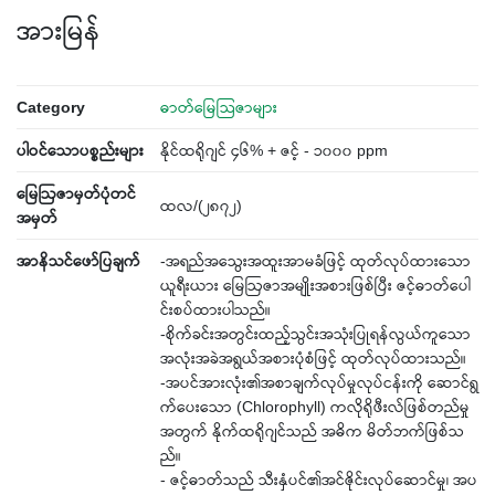
အားမြန်
Category
ဓာတ်မြေသြဇာများ
ပါဝင်သောပစ္စည်းများ
နိုင်ထရိုဂျင် ၄၆% + ဇင့် - ၁၀၀၀ ppm
‌မြေဩဇာမှတ်ပုံတင်
ထလ/(၂၈၇၂)
အမှတ်
အာနိသင်ဖော်ပြချက်
-အရည်အ‌သွေးအထူးအာမခံဖြင့် ထုတ်လုပ်ထား‌သော
ယူရီးယား‌ မြေဩဇာအမျိုးအစားဖြစ်ပြီး ဇင့်ဓာတ်ပေါ
င်းစပ်ထားပါသည်။
-စိုက်ခင်းအတွင်းထည့်သွင်းအသုံးပြုရန်လွယ်ကူ‌သော
အလုံးအခဲအရွယ်အစားပုံစံဖြင့် ထုတ်လုပ်ထားသည်။
-အပင်အားလုံး၏အစာချက်လုပ်မှုလုပ်ငန်းကို ‌ဆောင်ရွ
က်‌ပေး‌သော (Chlorophyll) ကလိုရိုဖီးလ်ဖြစ်တည်မှု
အတွက် နိုက်ထရိုဂျင်သည် အဓိက မိတ်ဘက်ဖြစ်သ
ည်။
- ဇင့်ဓာတ်သည် သီးနှံပင်၏အင်ဇိုင်းလုပ်ဆောင်မှု၊ အပ