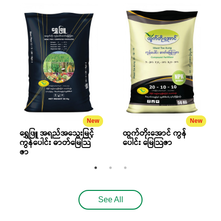
New
New
ရွှေဖြူ အရည်အသွေးမြင့်
ထွက်တိုးအောင် ကွန်
ကွန်ပေါင်း ဓာတ်မြေသြ
ပေါင်း မြေသြဇာ
ဇာ
See All