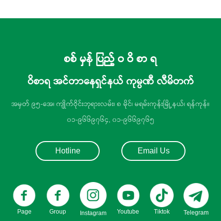
စစ် မှန် ပြည့် ဝ ဝိ စာ ရ
ဝိစာရ အင်တာနေရှင်နယ် ကုမ္ပဏီ လီမိတက်
အမှတ် ၉၅-အေ၊ ကျိုက်ဝိုင်းဘုရားလမ်း၊ ၈ မိုင်၊ မရမ်းကုန်းမြို့နယ်၊ ရန်ကုန်။
၀၁-၉၆၆၉၇၆၄, ၀၁-၉၆၆၉၇၆၅
Hotline
Email Us
Page
Group
Youtube
Tiktok
Telegram
Instagram