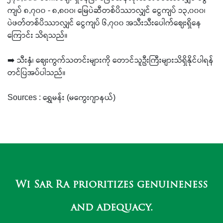
ကျပ် ၈,၇၀၀ - ၈,၈၀၀၊ မြေပဲဆီတစ်ပိဿာလျှင် ငွေကျပ် ၁၃,၀၀၀၊
ပဲဖတ်တစ်ပိဿာလျှင် ငွေကျပ် ၆,၇၀၀ အသီးသီးပေါက်ဈေးရှိနေ
ကြောင်း သိရသည်။
➡️ သီးနှံ၊ ဈေးကွက်သတင်းများကို တောင်သူဦးကြီးများသိရှိနိုင်ပါရန်
တင်ပြအပ်ပါသည်။
Sources : ရွှေမန်း (မကွေးဂျာနယ်)
Wi Sar Ra prioritizes genuineness
and adequacy.