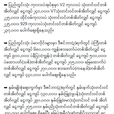
➡️ ပြည်တွင်းသုံး ကုလားပဲအုပ်စုမှာ V2 ကုလားပဲ သုံးတင်းဝင်တစ်
အိတ်လျှင် ငွေကျပ် ၂၄၀,၀၀၀၊ V7သုံးတင်းဝင်တစ်အိတ်လျှင် ငွေကျပ်
၂၂၅,၀၀၀၊ ထိုင်ဝမ်ကုလားပဲ သုံးတင်းဝင်တစ်အိတ်လျှင် ငွေကျပ်
၂၂၅,၀၀၀၊ 929 ကုလားပဲသုံးတင်းဝင်တစ်အိတ်လျှင် ငွေကျပ်
၂၃၇,၀၀၀ ပေါက်ဈေးရှိနေသည်။
➡️ ပြည်တွင်းသုံး ပဲမာလိုင်းများမှာ ဒီဇင်ဘာ(၃)ရက်တွင် ပဲကြီးတစ်
အိတ်လျှင် ငွေကျပ် ၆၈၀,၀၀၀၊ ကျွန်းစားတော်ပဲတစ်အိတ်လျှင် ငွေ
ကျပ် ၉၀၀,၀၀၀၊ ပဲနီပြာ(ကျွန်း) တစ်အိတ်လျှင် ငွေကျပ် ၅၀၀,၀၀၀၊
ပဲထောပတ်(သစ်)တစ်အိတ်လျှင် ငွေကျပ် ၂၇၅,၀၀၀၊ မြေထောက်ပဲ
တစ်အိတ်လျှင် ငွေကျပ် ၂၇၀,၀၀၀၊ စားတော်ပဲ(ကနေဒါ)တစ်အိတ်
လျှင် ငွေကျပ် ၄၄၀,၀၀၀ ပေါက်ဈေးရှိနေသည်။
➡️ နှမ်းမျိုးစုံဈေးကွက်မှာ ဒီဇင်ဘာ(၃)ရက်တွင် နှမ်းနက်သုံးတင်းဝင်
တစ်အိတ်လျှင် ငွေကျပ် ၇၃၀,၀၀၀၊ နှမ်းဖြူ(ဂျပန်)သုံးတင်းဝင်တစ်
အိတ်လျှင် ငွေကျပ် ၂၉၀,၀၀၀၊ နှမ်းဖြူ(ဗမာ)သုံးတင်းဝင် တစ် အိတ်
လျှင် ငွေကျပ် ၂၇၅,၀၀၀၊ နှမ်းညိုသုံးတင်းဝင်တစ်အိတ်လျှင် ငွေကျပ်
၂၇၀,၀၀၀ ပေါက်ဈေး ရှိနေပြီး မြေပဲအနီလုံးဆံတစ်ပိဿာလျှင် ငွေ