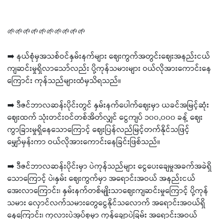
🌱🌱🌱🌱🌱🌱🌱🌱🌱🌱
➡️ နယ်စုံမှအသစ်ဝင်နှမ်းနက်များ ဈေးကွက်အတွင်းဈေးအနည်းငယ်
ကျဆင်းမှုရှိလာသော်လည်း ပို့ကုန်သမားများ ဝယ်လိုအားကောင်းနေ
ကြောင်း ကုန်သည်များထံမှသိရသည်။
➡️ ဒီဇင်ဘာလဆန်းပိုင်းတွင် နှမ်းနက်ပေါက်ဈေးမှာ ယခင်အမြင့်ဆုံး
ဈေးထက် သုံးတင်းဝင်တစ်အိတ်လျှင် ငွေကျပ် ၁၀၀,၀၀၀ ခန့် ဈေး
ကွာခြားမှုရှိနေသောကြောင့် ဈေးပြန်လည်မြင့်တက်နိုင်သဖြင့်
မျှော်မှန်းကာ ဝယ်လိုအားကောင်းနေခြင်းဖြစ်သည်။
➡️ ဒီဇင်ဘာလဆန်းပိုင်းမှာ ပဲကုန်သည်များ ငွေပေးချေမှုအခက်အခဲရှိ
သောကြောင့် ပဲ၊နှမ်း ဈေးကွက်မှာ အရောင်းအဝယ် အနည်းငယ်
အေးလာကြောင်း၊ နှမ်းနက်တစ်မျိုးသာဈေးကျဆင်းမှုကြောင့် ပို့ကုန်
သမား လှောင်လက်သမားတွေငွေနိုင်သလောက် အရောင်းအဝယ်ရှိ
နေကြောင်း၊ ကုလားပဲအုပ်စုမှာ ကုန်ချောပဲခြမ်း အရောင်းအဝယ်