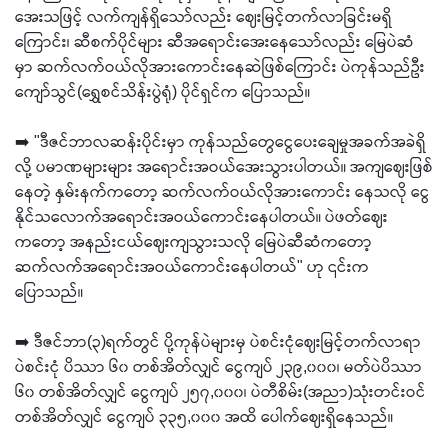
အေးသဖြင့် လက်ကျန်ရှိသော်လည်း ဈေးမြင့်တက်လာခြင်းမရှိ
ကြောင်း၊ ဆီစက်ပိုင်များ ဆီအရောင်းအေးနေသော်လည်း မြေပဲဆံ
မှာ ဆက်လက်ဝယ်လိုအားကောင်းနေဆဲဖြစ်ကြောင်း ပဲကုန်သည်ဦး
ကျော်သွင်(ရွှေစင်သိန်းပွဲရုံ) ပိုင်ရှင်က ပြောသည်။
➡️ "ဒီဇင်ဘာလဆန်းပိုင်းမှာ ကုန်သည်တွေငွေပေးချေမှုအခက်အခဲရှိ
လို့ ပမာဏများများ အရောင်းအဝယ်အေးသွားပါတယ်။ အကျဈေးဖြစ်
နေတဲ့ နှမ်းနက်ကတော့ ဆက်လက်ဝယ်လိုအားကောင်း နေသလို ငွေ
နိုင်သလောက်အရောင်းအဝယ်ကောင်းနေပါတယ်။ ပဲဖတ်ဈေး
ကတော့ အနည်းငယ်ဈေးကျသွားသလို မြေပဲဆီဆံကတော့
ဆက်လက်အရောင်းအဝယ်ကောင်းနေပါတယ်" ဟု ၎င်းက
ပြောသည်။
➡️ ဒီဇင်ဘာ(၃)ရက်တွင် ပို့ကုန်ပဲများမှ ပဲစင်းငုံဈေးမြင့်တက်လာရာ
ပဲစင်းငုံ ပိဿာ ၆၀ တစ်အိတ်လျှင် ငွေကျပ် ၂၃၉,၀၀၀၊ မတ်ပဲပိဿာ
၆၀ တစ်အိတ်လျှင် ငွေကျပ် ၂၅၇,၀၀၀၊ ပဲတီစိမ်း(အညာ)သုံးတင်းဝင်
တစ်အိတ်လျှင် ငွေကျပ် ၃၃၅,၀၀၀ အထိ ပေါက်ဈေးရှိနေသည်။