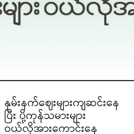
နှမ်းနက်ဈေးများကျဆင်းနေ
ပြီး ပို့ကုန်သမားများ
ဝယ်လိုအားကောင်းနေ