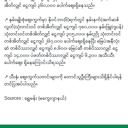
အိတ်လျှင် ငွေကျပ် ၃၆၀,၀၀၀ ပေါက်ဈေးရှိနေသည်။
↗️ နှမ်းမျိုးစုံဈေးကွက်မှာ နိုဝင်ဘာ(၆)ရက်တွင် နှမ်းနက်(အက်ဆစ်
လွတ်)သုံးတင်းဝင် တစ်အိတ်လျှင် ငွေကျပ် ၇၈၀,၀၀၀၊ နှမ်းဖြူ(ဂျပန်)
သုံးတင်းဝင်တစ်အိတ်လျှင် ငွေကျပ် ၃၀၅,၀၀၀၊ နှမ်းညို သုံးတင်းဝင်
တစ်အိတ်လျှင် ငွေကျပ် ၂၆၇,၀၀၀ ပေါက်ဈေးရှိနေပြီး မြေပဲအနီလုံး
ဆံ တစ်ပိဿာလျှင် ငွေကျပ် ၈,၆၀၀၊ မြေပဲဆီ တစ်ပိဿာလျှင် ငွေ
ကျပ် ၁၄,၀၀၀၊ ပဲဖတ်တစ်ပိဿာလျှင် ငွေကျပ် ၆,၃၀၀ အသီးသီး
ပေါက်ဈေး ရှိနေကြောင်းသိရသည်။
↗️ သီးနှံ၊ ဈေးကွက်သတင်းများကို တောင်သူဦးကြီးများသိရှိနိုင်ပါရန်
တင်ပြအပ်ပါသည်။
Sources : ရွှေမန်း (မကွေးဂျာနယ်)