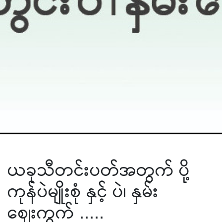
ယခုသီတင်းပတ်အတွက် ပို့
ကုန်ပဲမျိုးစုံ နှင့် ပဲ၊ နှမ်း
ဈေးကွက် .....