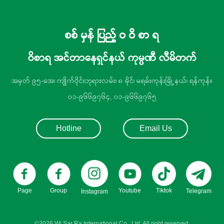
စစ် မှန် ပြည့် ဝ ဝိ စာ ရ
ဝိစာရ အင်တာနေရှင်နယ် ကုမ္ပဏီ လီမိတက်
အမှတ် ၉၅-အေ၊ ကျိုက်ဝိုင်းဘုရားလမ်း၊ ၈ မိုင်၊ မရမ်းကုန်းမြို့နယ်၊ ရန်ကုန်။
၀၁-၉၆၆၉၇၆၄, ၀၁-၉၆၆၉၇၆၅
Hotline
Email Us
Page
Group
Youtube
Tiktok
Telegram
Instagram
©2026 Wi Sar Ra International Co., Ltd. All right reserved.