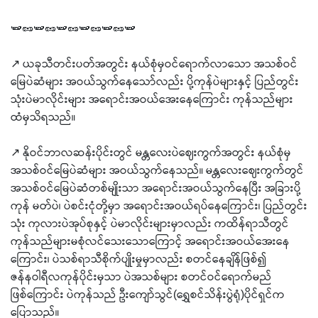
🫛🥜🫛🥜🫛🥜🫛🥜🫛🥜🫛
↗️ ယခုသီတင်းပတ်အတွင်း နယ်စုံမှဝင်ရောက်လာသော အသစ်ဝင်
မြေပဲဆံများ အဝယ်သွက်နေသော်လည်း ပို့ကုန်ပဲများနှင့် ပြည်တွင်း
သုံးပဲမာလိုင်းများ အရောင်းအဝယ်အေးနေကြောင်း ကုန်သည်များ
ထံမှသိရသည်။
↗️ နိုဝင်ဘာလဆန်းပိုင်းတွင် မန္တလေးပဲဈေးကွက်အတွင်း နယ်စုံမှ
အသစ်ဝင်မြေပဲဆံများ အဝယ်သွက်နေသည်။ မန္တလေးဈေးကွက်တွင်
အသစ်ဝင်မြေပဲဆံတစ်မျိုးသာ အရောင်းအဝယ်သွက်နေပြီး အခြားပို့
ကုန် မတ်ပဲ၊ ပဲစင်းငုံတို့မှာ အရောင်းအဝယ်ရပ်နေကြောင်း၊ ပြည်တွင်း
သုံး ကုလားပဲအုပ်စုနှင့် ပဲမာလိုင်းများမှာလည်း ကထိန်ရာသီတွင်
ကုန်သည်များမစုံလင်သေးသောကြောင့် အရောင်းအဝယ်အေးနေ
ကြောင်း၊ ပဲသစ်ရာသီစိုက်ပျိုးမှုမှာလည်း စတင်နေချိန်ဖြစ်၍
ဇန်နဝါရီလကုန်ပိုင်းမှသာ ပဲအသစ်များ စတင်ဝင်ရောက်မည်
ဖြစ်ကြောင်း ပဲကုန်သည် ဦးကျော်သွင်(ရွှေစင်သိန်းပွဲရုံ)ပိုင်ရှင်က
ပြောသည်။