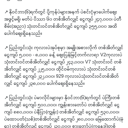
↗️ နိုဝင်ဘာ(၆)ရက်တွင် ပို့ကုန်ပဲများအနက် ပဲစင်းငုံမှာပေါက်ဈေး
အဖွင့်မရှိ၊ မတ်ပဲ ပိဿာ ၆၀ တစ်အိတ်လျှင် ငွေကျပ် ၂၄၇,၀၀၀၊ ပဲတီ
စိမ်း(အညာ) သုံးတင်းဝင်တစ်အိတ်လျှင် ငွေကျပ် ၃၅၅,၀၀၀ အထိ
ပေါက်ဈေးရှိနေသည်။
↗️ ပြည်တွင်းသုံး ကုလားပဲအုပ်စုမှာ အမျိုးအစားလိုက် တစ်အိတ်လျှင်
ငွေကျပ် ၅,၀၀၀ - ၈,၀၀၀ ခန့် ဈေးပြန်မြင့်တက်လာရာ V2ကုလားပဲ
သုံးတင်းဝင်တစ်အိတ်လျှင် ငွေကျပ် ၂၄၃,၀၀၀၊ V7 သုံးတင်းဝင် တစ်
အိတ်လျှင် ငွေကျပ် ၂၂၅,၀၀၀၊ ထိုင်ဝမ်ကုလားပဲ သုံးတင်းဝင်တစ်
အိတ်လျှင် ငွေကျပ် ၂၃၂,၀၀၀၊ 929 ကုလားပဲသုံးတင်းဝင်တစ်အိတ်
လျှင် ငွေကျပ် ၂၃၈,၀၀၀ ပေါက်ဈေးရှိနေသည်။
↗️ ပြည်တွင်းသုံး ပဲမာလိုင်းများမှာ နိုဝင်ဘာ(၆)ရက်တွင် ပဲကြီးတစ်
အိတ်လျှင် ငွေကျပ် ၅၀၀,၀၀၀၊ ကျွန်းစားတော်ပဲ တစ်အိတ်လျှင် ငွေ
ကျပ် ၈၈၀,၀၀၀၊ ပဲနီပြာ(ကျွန်း) တစ်အိတ်လျှင် ငွေကျပ် ၅၃၀,၀၀၀၊
ပဲထောပတ်(သစ်)တစ်အိတ်လျှင် ငွေကျပ် ၂၈၀,၀၀၀၊ မြေထောက်ပဲ(မုံ
ရွာ) တစ်အိတ်လျှင် ငွေကျပ် ၂၃၀,၀၀၀၊ စားတော်ပဲ(ကနေဒါ)တစ်