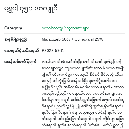
ရွှေဝါ ၇၅၀ ဒဗလျူပီ
Category
ရောဂါကာကွယ်ကုသဆေးများ
အစွမ်းရှိပစ္စည်း
Mancozeb 50% + Cymoxanil 25%
ဆေးမှတ်ပုံတင်အမှတ်
P2022-5981
အာနိသင်ဖော်ပြချက်
လယ်ယာသီးနှံ၊ သစ်သီးခြံ၊ ဟင်းသီးဟင်းရွက်နှင့် ပန်း
မာလ်များတွင် ကျရောက်ဖျက်ဆီးသော မှိုရောဂါအမျိုး
မျိုးကို ထိရောက်စွာ ကာကွယ် နှိမ်နင်းနိုင်သည့် ထိသ
ေနှင့် ပင်လုံးပြန့်အာနိသင်ရှိရေဖျော်မှိုသတ်ဆေး
မှုန့်ဖြစ်သည်။ အဓိကနိမ်နင်းနိုင်သော ရောဂါ - အာလူ
း၊ခရမ်းချဉ်တွင်် ကျရောက်သော စောပင်နာကျ၊ နှော
င်းပင်နာကျ၊ စပျစ် ဒေါင်းနီးရွက်ခြောက်ရောဂါ၊ အသီးပု
ပ်ရောဂါ၊ ကြက်သွန်နီ/ဖြူ ဒေါင်းနီးရွက်ခြောက်ရောဂါ၊
ရွက်ပြောက်ရောဂါ၊ ဖရဲ၊ သခွားမွှေး ဒေါင်းနီးရွက်ခြော
က်ရောဂါ၊ ပင်စည်ခြောက်ရောဂါ၊ ငရုတ် ကိုင်းဖျားခြော
က်ရောဂါ၊ ရွက်ခြောက်ရောဂါ၊ ပဲတီစိမ်း၊ မတ်ပဲ ရွက်ပြ