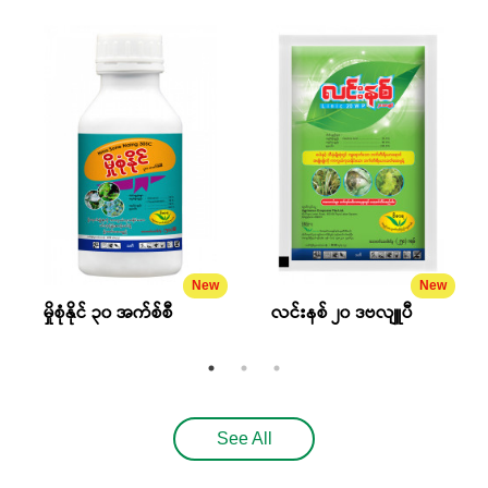
New
New
မှိုစုံနိုင် ၃၀ အက်စ်စီ
လင်းနစ် ၂၀ ဒဗလျူပီ
See All