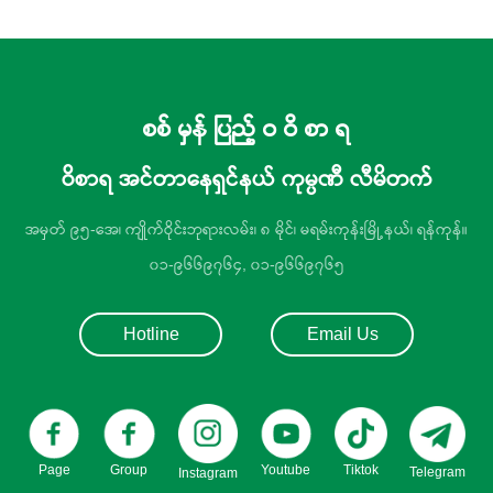
စစ် မှန် ပြည့် ဝ ဝိ စာ ရ
ဝိစာရ အင်တာနေရှင်နယ် ကုမ္ပဏီ လီမိတက်
အမှတ် ၉၅-အေ၊ ကျိုက်ဝိုင်းဘုရားလမ်း၊ ၈ မိုင်၊ မရမ်းကုန်းမြို့နယ်၊ ရန်ကုန်။
၀၁-၉၆၆၉၇၆၄, ၀၁-၉၆၆၉၇၆၅
Hotline
Email Us
Page
Group
Youtube
Tiktok
Telegram
Instagram