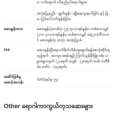
ောက်ရောဂါ၊ ပင်စည်ပုပ်ရောဂါများ။
အသုံးပြုနည်း - ရွက်ဖျန်း ၊ မျိုးစေ့လူးနယ်ခြင်း နှင့် မြ
ေပြင်ပေါ်ပက်ဖျန်းခြင်း။
ဆေးနှုန်းထား
ဆေးဖျန်းပုံးတစ်ပုံး (၂၅-၅၀)ဂရမ်နှုန်း။ တစ်ဧကလျှင်
(၂၀၀-၄၀၀)ဂရမ်နှုန်း။ တစ်ဧကလျှင် ရေ(၂၀)လီတာဝ
င် ဆေးဖျန်းပုံး (၈)ပုံး အသုံးပြုပါ။
PHI
ဆေးဖျန်းပြီးနောက်ရိတ်သိမ်း/ခူးဆွတ်ရန်စောင့်ဆိုင်းရ
မည့်ရက်- အာလူး၊ ခရမ်းချဉ်၊ ကြက်သွန်နီ/ဖြူ၊ ဖရဲ၊ သ
ခွာမွှေး၊ငရုတ် (၂၁)ရက်၊ စပျစ် - (၂၈)ရက်၊ စပါး၊ ပဲတီစိ
မ်း၊ မတ်ပဲ - (၁၄)ရက်။
အဆိပ်ဖြစ်မှု
GHSအုပ်စု (၅)
အဆင့်အတန်း
Other ရောဂါကာကွယ်ကုသဆေးများ