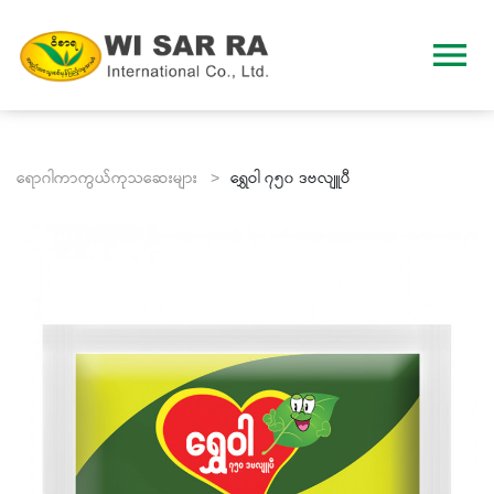
menu
ရောဂါကာကွယ်ကုသဆေးများ >
ရွှေဝါ ၇၅၀ ဒဗလျူပီ