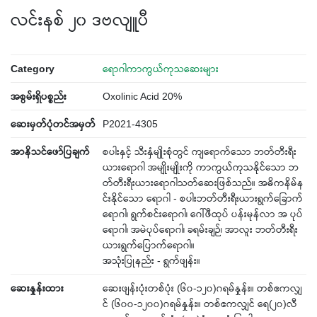
လင်းနစ် ၂၀ ဒဗလျူပီ
Category
ရောဂါကာကွယ်ကုသဆေးများ
အစွမ်းရှိပစ္စည်း
Oxolinic Acid 20%
ဆေးမှတ်ပုံတင်အမှတ်
P2021-4305
အာနိသင်ဖော်ပြချက်
စပါးနှင့် သီးနှံမျိုးစုံတွင် ကျရောက်သော ဘတ်တီးရီး
ယားရောဂါ အမျိုးမျိုးကို ကာကွယ်ကုသနိုင်သော ဘ
တ်တီးရီးယားရောဂါသတ်ဆေးဖြစ်သည်။ အဓိကနိမ်န
င်းနိုင်သော ရောဂါ - စပါးဘတ်တီးရီးယားရွက်ခြောက်
ရောဂါ၊ ရွက်စင်းရောဂါ၊ ဂေါ်ဖီထုပ် ပန်းမုန်လာ အ ပုပ်
ရောဂါ၊ အမဲပုပ်ရောဂါ၊ ခရမ်းချဉ်၊ အာလူး ဘတ်တီးရီး
ယားရွက်ပြောက်ရောဂါ။
အသုံးပြုနည်း - ရွက်ဖျန်း။
ဆေးနှုန်းထား
ဆေးဖျန်းပုံးတစ်ပုံး (၆၀-၁၂၀)ဂရမ်နှုန်း။ တစ်ဧကလျှ
င် (၆၀၀-၁၂၀၀)ဂရမ်နှုန်း။ တစ်ဧကလျှင် ရေ(၂၀)လီ