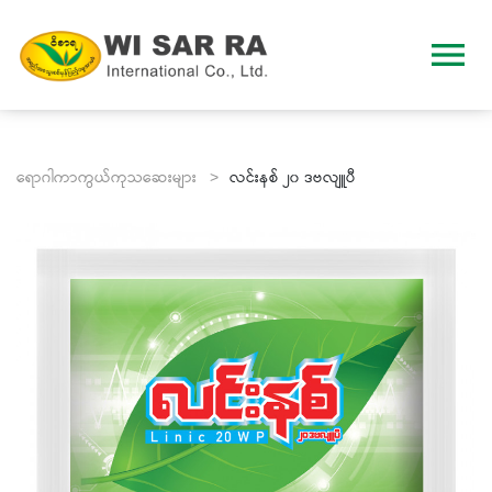
menu
ရောဂါကာကွယ်ကုသဆေးများ >
လင်းနစ် ၂၀ ဒဗလျူပီ