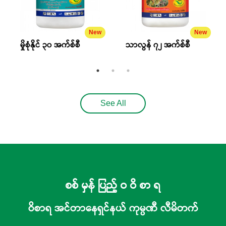
New
New
မှိုစုံနိုင် ၃၀ အက်စ်စီ
သာလွန် ၇၂ အက်စ်စီ
See All
စစ် မှန် ပြည့် ဝ ဝိ စာ ရ
ဝိစာရ အင်တာနေရှင်နယ် ကုမ္ပဏီ လီမိတက်