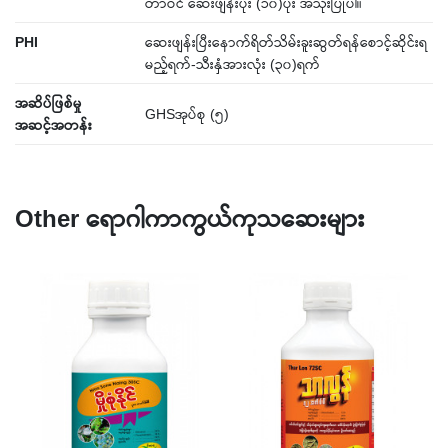
တာဝင် ဆေးဖျန်းပုံး (၁၀)ပုံး အသုံးပြုပါ။
PHI
ဆေးဖျန်းပြီးနောက်ရိတ်သိမ်းခူးဆွတ်ရန်စောင့်ဆိုင်းရ
မည့်ရက်-သီးနှံအားလုံး (၃၀)ရက်
အဆိပ်ဖြစ်မှု
GHSအုပ်စု (၅)
အဆင့်အတန်း
Other ရောဂါကာကွယ်ကုသဆေးများ