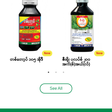
New
New
တစ်တော့ပ် ၁၀၅ အိုဒီ
ဇီးရိုး ပလပ်စ် ၂၀၀
အက်(စ်)အယ်(လ်)
See All