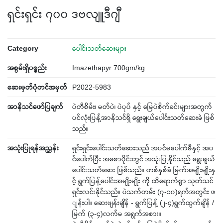
ရှင်းရှင်း ၇၀၀ ဒဗလျူဒီဂျီ
Category
ပေါင်းသတ်ဆေးများ
အစွမ်းရှိပစ္စည်း
Imazethapyr 700gm/kg
ဆေးမှတ်ပုံတင်အမှတ်
P2022-5983
အာနိသင်ဖော်ပြချက်
ပဲတီစိမ်း၊ မတ်ပဲ၊ ပဲပုပ် နှင့် မြေပဲစိုက်ခင်းများအတွက်
ပင်လုံးပြန့်အာနိသင်ရှိ ရွေးချယ်ပေါင်းသတ်ဆေးခဲ ဖြစ်
သည်။
အသုံးပြုရန်အညွှန်း
ရှင်းရှင်းပေါင်းသတ်ဆေးသည် အပင်မပေါက်မီနှင့် အပ
င်ပေါက်ပြီး အစောပိုင်းတွင် အသုံးပြုနိုင်သည့် ရွေးချယ်
ပေါင်းသတ်ဆေး ဖြစ်သည်။ တစ်နှစ်ခံ မြက်အမျိုးမျိုးနှ
င့် ရွက်ပြန့်ပေါင်းအမျိုးမျိုး ကို ထိရောက်စွာ သုတ်သင်
ရှင်းလင်းနိုင်သည်။ ပဲသက်တမ်း (၇-၁၀)ရက်အတွင်း ဖ
ျန်းပါ။ ဆေးဖျန်းချိန် - ရွက်ပြန့် (၂-၄)ရွက်ထွက်ချိန် /
မြက် (၃-၄)လက်မ အရွက်အစား။