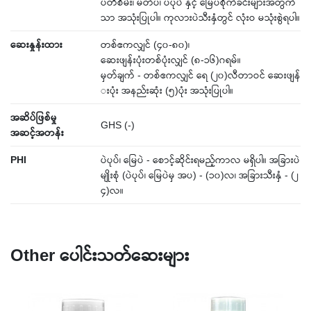
ပဲတီစိမ်း၊ မတ်ပဲ၊ ပဲပုပ် နှင့် မြေပဲစိုက်ခင်းများအတွက်
သာ အသုံးပြုပါ။ ကုလားပဲသီးနှံတွင် လုံးဝ မသုံးစွဲရပါ။
ဆေးနှုန်းထား
တစ်ဧကလျှင် (၄၀-၈၀)၊
ဆေးဖျန်းပုံးတစ်ပုံးလျှင် (၈-၁၆)ဂရမ်။
မှတ်ချက် - တစ်ဧကလျှင် ရေ (၂၀)လီတာဝင် ဆေးဖျန်
းပုံး အနည်းဆုံး (၅)ပုံး အသုံးပြုပါ။
အဆိပ်ဖြစ်မှု
GHS (-)
အဆင့်အတန်း
PHI
ပဲပုပ်၊ မြေပဲ - စောင့်ဆိုင်းရမည့်ကာလ မရှိပါ။ အခြားပဲ
မျိုးစုံ (ပဲပုပ်၊ မြေပဲမှ အပ) - (၁၀)လ၊ အခြားသီးနှံ - (၂
၄)လ။
Other ပေါင်းသတ်ဆေးများ