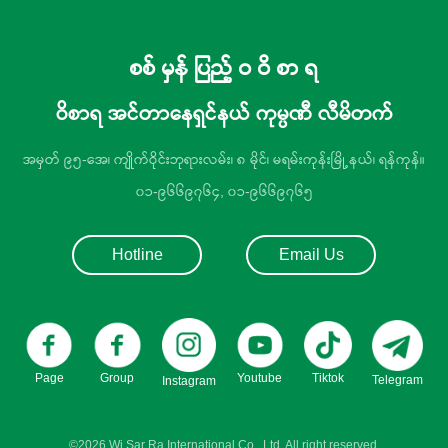
စစ် မှန် ပြည့် ဝ ဝိ စာ ရ
ဝိစာရ အင်တာနေရှင်နယ် ကုမ္ပဏီ လီမိတက်
အမှတ် ၉၅-အေ၊ ကျိုက်ဝိုင်းဘုရားလမ်း၊ ၈ မိုင်၊ မရမ်းကုန်းမြို့နယ်၊ ရန်ကုန်။
၀၁-၉၆၆၉၇၆၄, ၀၁-၉၆၆၉၇၆၅
Hotline
Email Us
Page
Group
Youtube
Tiktok
Telegram
Instagram
©2026 Wi Sar Ra International Co., Ltd. All right reserved.