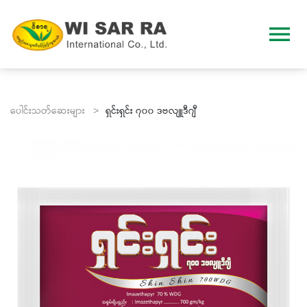
menu
ပေါင်းသတ်ဆေးများ >
ရှင်းရှင်း ၇၀၀ ဒဗလျူဒီဂျီ