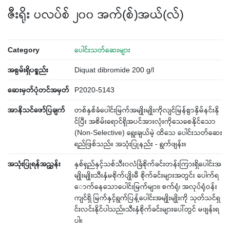
ဇီးရိုး ပလပ်စ် ၂၀၀ အက်(စ်)အယ်(လ်)
Category
ပေါင်းသတ်ဆေးများ
အစွမ်းရှိပစ္စည်း
Diquat dibromide 200 g/l
ဆေးမှတ်ပုံတင်အမှတ်
P2020-5143
အာနိသင်ဖော်ပြချက်
တစ်နှစ်ခံပေါင်းမြက်အမျိုးမျိုးကိုလျင်မြန်စွာနှိမ်နင်းနို
င်ပြီး အစိမ်းရောင်ရှိအပင်အားလုံးကိုသေစေနိုင်သော
(Non-Selective) ရွေးချယ်မဲ့ ထိသေ ပေါင်းသတ်ဆေး
ရည်ဖြစ်သည်။ အသုံးပြုနည်း - ရွက်ဖျန်း။
အသုံးပြုရန်အညွှန်း
နှစ်ရှည်နှင့်သစ်သီး၀လံခြံစိုက်ခင်းတန်းကြားရှိပေါင်းအ
မျိုးမျိုး၊သီးနှံမစိုက်ပျိုးမီ စိုက်ခင်းများအတွင်း ပေါက်ရ
ောက်နေသောပေါင်းမြက်များ၊ စက်ရုံ၊ အလုပ်ရုံဝန်း
ကျင်ရှိ မြက်နှင့်ရွက်ပြန့်ပေါင်းအမျိုးမျိုးကို သုတ်သင်ရှ
င်းလင်းနိုင်ပါသည်။သီးနှံစိုက်ခင်းများပေါ်တွင် မဖျန်းရ
ပါ။