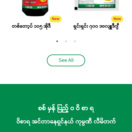
New
New
တစ်တော့ပ် ၁၀၅ အိုဒီ
ရှင်းရှင်း ၇၀၀ ဒဗလျူဒီဂျီ
See All
စစ် မှန် ပြည့် ဝ ဝိ စာ ရ
ဝိစာရ အင်တာနေရှင်နယ် ကုမ္ပဏီ လီမိတက်