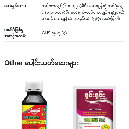
ဆေးနှုန်းထား
တစ်ဧကလျှင်(၆၀၀-၇၂၀)စီစီ။ ဆေးဖျန်းပုံးတစ်ပုံးလျှ
င် (၁၂၀-၁၄၄)စီစီ။ မှတ်ချက်-တစ်ဧကလျှင် ရေ(၂၀)လီ
တာဝင် ဆေးဖျန်းပုံး အနည်းဆုံး (၅)ပုံး အသုံးပြုပါ။
အဆိပ်ဖြစ်မှု
GHS အုပ်စု (၄)
အဆင့်အတန်း
Other ပေါင်းသတ်ဆေးများ