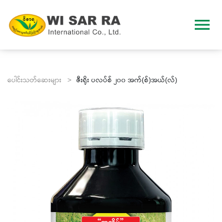
menu
ပေါင်းသတ်ဆေးများ >
ဇီးရိုး ပလပ်စ် ၂၀၀ အက်(စ်)အယ်(လ်)